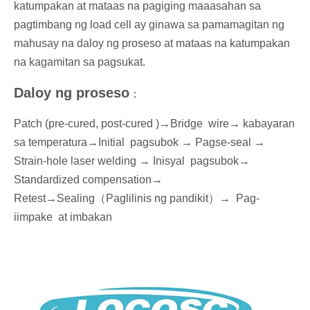
katumpakan at mataas na pagiging maaasahan sa
pagtimbang ng load cell ay ginawa sa pamamagitan ng
mahusay na daloy ng proseso at mataas na katumpakan
na kagamitan sa pagsukat.
Daloy ng proseso
：
Patch (pre-cured, post-cured )→Bridge wire→ kabayaran
sa temperatura→Initial pagsubok → Pagse-seal →
Strain-hole laser welding → Inisyal pagsubok→
Standardized compensation→
Retest→Sealing
（
Paglilinis ng pandikit
）
→
Pag-
iimpake at imbakan