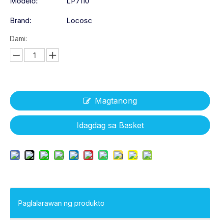
Modelo:
LP7110
Brand:
Locosc
Dami:
Magtanong
Idagdag sa Basket
Paglalarawan ng produkto