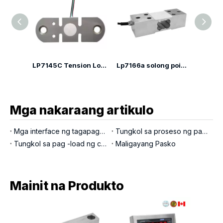
LP7142F Alloy Steel Crane Tension Load Cell
LP7145C Tension Load Cell
Lp7166a solong point load cell
Mga nakaraang artikulo
Mga interface ng tagapagpahiwatig ng pagtimbang
Tungkol sa proseso ng paggawa ng locosc para sa mga kaliskis, mga cell ng pag -load, at mga tagapagpahiwatig
Tungkol sa pag -load ng cell load cell
Maligayang Pasko
Mainit na Produkto
LP713