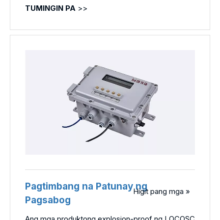
TUMINGIN PA
>>
Pagtimbang na Patunay ng
Higit pang mga »
Pagsabog
Ang mga produktong explosion-proof ng LOCOSC