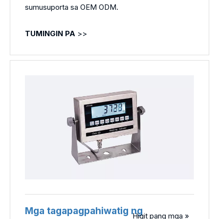
sumusuporta sa OEM ODM.
TUMINGIN PA
>>
Mga tagapagpahiwatig ng
Higit pang mga »