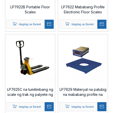
LP7622B Portable Floor
LP7622 Mababang Profile
Scales
Electronic Floor Scales
Idagdag sa Basket
Idagdag sa Basket
LP7625C na tumitimbang ng
LP7629 Materyal na patubig
scale ng trak ng palyete ng
na mababang profile na
ekonomiya
sukat sa sahig
Idagdag sa Basket
Idagdag sa Basket