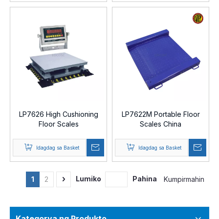
LP7626 High Cushioning
LP7622M Portable Floor
Floor Scales
Scales China
Idagdag sa Basket
Idagdag sa Basket
Lumiko
Pahina
Kumpirmahin
1
2
Kategorya ng Produkto