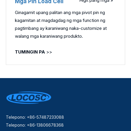
Higit pang mga »
Mga Pin Load Cell
Ginagamit upang palitan ang mga pivot pin ng
kagamitan at magdagdag ng mga function ng
pagtimbang ay karaniwang naka-customize at
walang mga karaniwang produkto.
TUMINGIN PA
>>
Telepono: +86-57487233088
Telepono: +86-13806678368