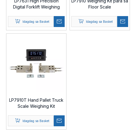
LP7631 High Precision
LP7910 Weighing Kit para sa
Digital Forklift Weighing
Floor Scale
System
Idagdag sa Basket
Idagdag sa Basket
LP7910T Hand Pallet Truck
Scale Weighing Kit
Idagdag sa Basket