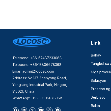
Link
Bahay
Telepono: +86-57487233088
Tungkol sa a
Telepono: +86-13806678368
Email:
admin@locosc.com
Mga produk
Address: No.137 Zhenyong Road,
Solusyon
Yongjiang Industrial Park, Ningbo,
Proseso ng
315021, China
Serbisyo
WhatsApp: +86-13806678368
Balita