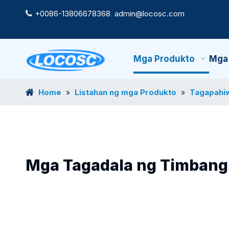
+0086-13806678368
admin@locosc.com

Mga Produkto
Mga
Home
Listahan ng mga Produkto
Tagapahiw
»
»
Mga Tagadala ng Timbang