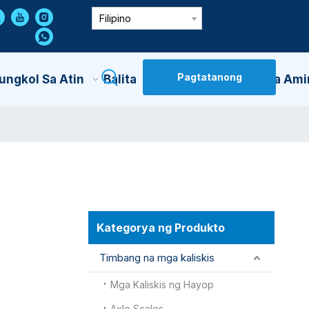
Filipino
Pagtatanong
ungkol Sa Atin
Balita
Makipag-Ugnayan Sa Ami
Kategorya ng Produkto
Timbang na mga kaliskis
Mga Kaliskis ng Hayop
Axle Scales