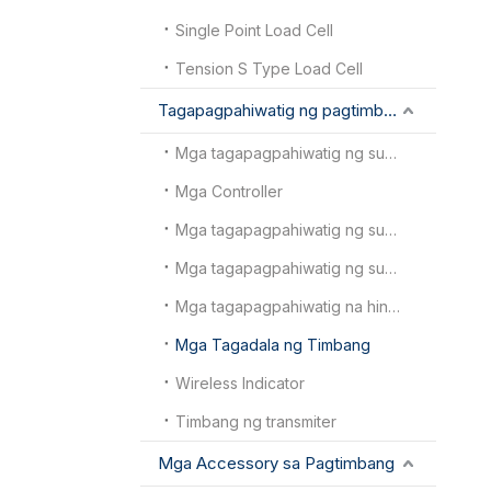
Single Point Load Cell
Tension S Type Load Cell
Tagapagpahiwatig ng pagtimbang
Mga tagapagpahiwatig ng sukat ng ehe
Mga Controller
Mga tagapagpahiwatig ng sukat sa sahig
Mga tagapagpahiwatig ng sukat ng trak
Mga tagapagpahiwatig na hindi tinatagusan ng tubig
Mga Tagadala ng Timbang
Wireless Indicator
Timbang ng transmiter
Mga Accessory sa Pagtimbang