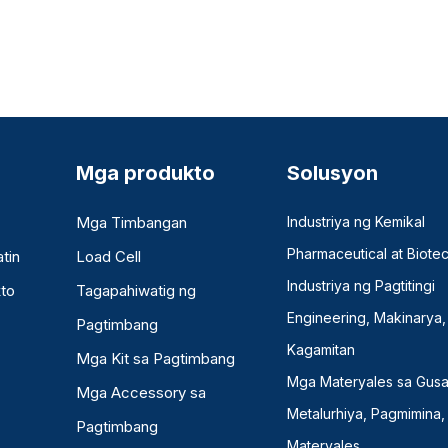
Mga produkto
Solusyon
Mga Timbangan
Industriya ng Kemikal
Pharmaceutical at Biote
tin
Load Cell
Industriya ng Pagtitingi
to
Tagapahiwatig ng
Engineering, Makinarya,
Pagtimbang
Kagamitan
Mga Kit sa Pagtimbang
Mga Materyales sa Gusal
Mga Accessory sa
Metalurhiya, Pagmimina, 
Pagtimbang
Materyales