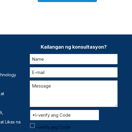
Kailangan ng konsultasyon?
chnology
 at
i,
at Likas na