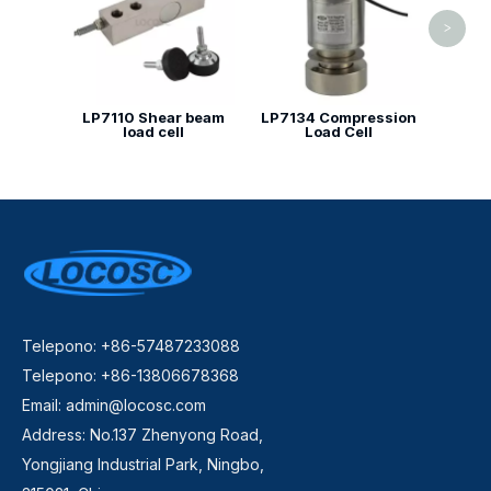
>
LP7110 Shear beam
LP7134 Compression
load cell
Load Cell
Telepono: +86-57487233088
Telepono: +86-13806678368
Email:
admin@locosc.com
Address: No.137 Zhenyong Road,
Yongjiang Industrial Park, Ningbo,